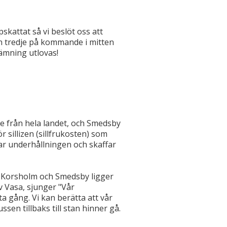
skattat så vi beslöt oss att
en tredje på kommande i mitten
tämning utlovas!
 från hela landet, och Smedsby
 sillizen (sillfrukosten) som
r underhållningen och skaffar
.
r Korsholm och Smedsby ligger
av Vasa, sjunger "Vår
a gång. Vi kan berätta att vår
ssen tillbaks till stan hinner gå.