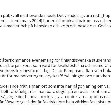
n pubkväll med levande musik. Det visade sig vara riktigt upp
vande stund (mars 2024) har en till pubkväll bakom oss och 
sociala medier och på hemsidan och kom och besök oss. God s
gt återkommande evenemang för finlandssvenska studerande
an början. Först som värd för kvällsfesterna och numera för
asveckans lördagsförmiddag. Det är Pampasmaffian som boka
tår för matserveringen, dryckesförsäljningen och narikkan
s studerande från annan ort som inte har någon aning om va
ju helt förståeligt när man bara stiger på en buss i centrum 
 så länge det behövs och kliver av när dörrarna öppnas näst
n Vasa torg, så det är faktiskt inte hela världen fast sista bu