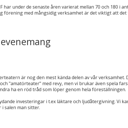
har under de senaste åren varierat mellan 70 och 180 i ant
ftig förening med mångsidig verksamhet är det viktigt att det
 evenemang
rteatern är nog den mest kända delen av vår verksamhet. D
h "amatörteater" med revy, men vi brukar även spela farse
 andra ha en röd tråd som löper genom hela föreställningen.
ydande investeringar i t.ex läktare och ljudåtergivning. Vi k
 i salen man sitter.